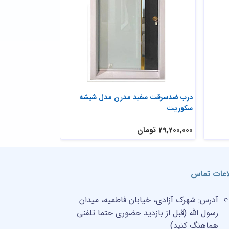
درب ضدسرقت سفید مدرن مدل شیشه
درب ضد سرقت فل
سکوریت
29,200,000 تومان
26,200,000 تومان
اعات تماس
آدرس:
شهرک آزادی، خیابان فاطمیه، میدان
رسول الله (قبل از بازدید حضوری حتما تلفنی
هماهنگ کنید)