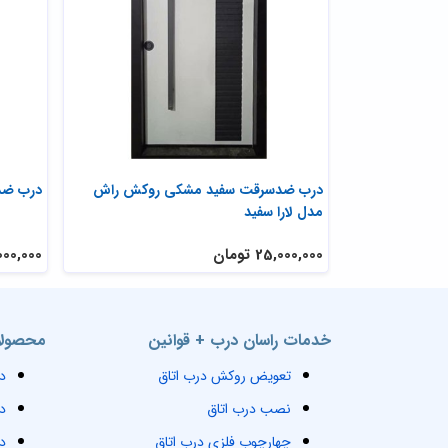
ط کرکره
درب ضدسرقت سفید مشکی روکش راش
درب ضد
مدل لارا سفید
25,000,000 تومان
20,000,000 
خدمات راسان درب + قوانین
محصولا
تعویض روکش درب اتاق
د
نصب درب اتاق
د
چهارچوب فلزی درب اتاق
د