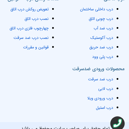
درب داخلی ساختمان
تعویض روکش درب اتاق
درب چوبی اتاق
نصب درب اتاق
درب ضد آب
چهارچوب فلزی درب اتاق
درب آکوستیک
نصب درب ضد سرقت
درب ضد حریق
قوانین و مقررات
درب پلی وود
محصولات ورودی ضدسرقت
درب ضد سرقت
درب لابی
درب ورودی ویلا
درب استیل
تمام حقوق برای صاحب سایت محفوظ می باشد.