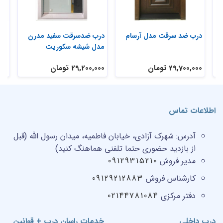
درب ضد سرقت مدل آرسام
درب ضدسرقت سفید مدرن
در
مدل شیشه سکوریت
فو
29,700,000 تومان
29,200,000 تومان
,000
اطلاعات تماس
آدرس:
شهرک آزادی، خیابان فاطمیه، میدان رسول الله (قبل
از بازدید حضوری حتما تلفنی هماهنگ کنید)
مدیر فروش
09129315210
کارشناس فروش
09129212883
دفتر مرکزی
02144781084
درب داخلی
خدمات راسان درب + قوانین