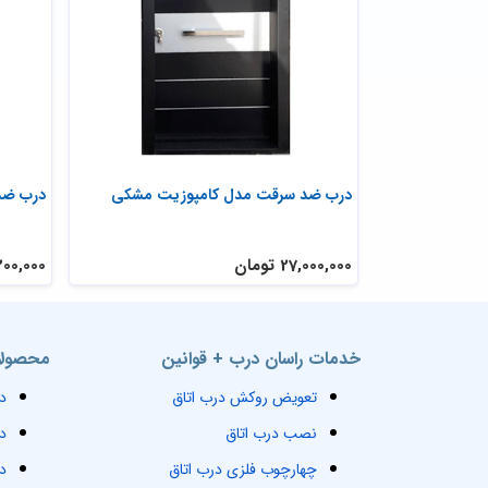
ه ای
درب ضد سرقت مدل کامپوزیت مشکی
درب ضد
27,000,000 تومان
27,200,000 
خدمات راسان درب + قوانین
محصولا
تعویض روکش درب اتاق
د
نصب درب اتاق
د
چهارچوب فلزی درب اتاق
د