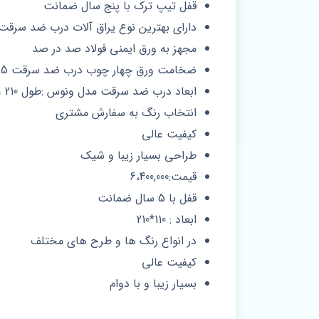
قفل تیپ ترک با پنج سال ضمانت
دارای بهترین نوع یراق آلات درب ضد سرقت
مجهز به ورق ایمنی فولاد صد در صد
ضخامت ورق چهار چوب درب ضد سرقت 1.5
ابعاد درب ضد سرقت مدل ونوس :طول 210 عرض 110
انتخاب رنگ به سفارش مشتری
کیفیت عالی
طراحی بسیار زیبا و شیک
قیمت:6،400,000
قفل با 5 سال ضمانت
ابعاد : 110*210
در انواع رنگ ها و طرح های مختلف
کیفیت عالی
بسیار زیبا و با دوام