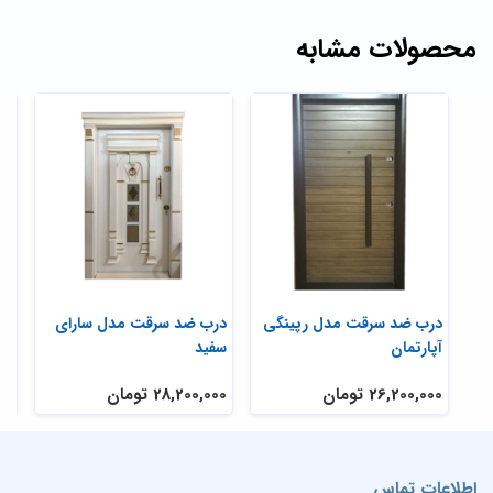
محصولات مشابه
درب ضد سرقت مدل رپینگی
درب ضد سرقت مدل سارای
در
آپارتمان
سفید
مد
26,200,000 تومان
28,200,000 تومان
000
اطلاعات تماس