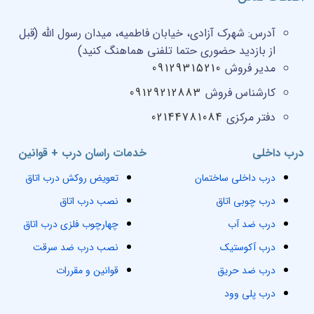
آدرس:
شهرک آزادی، خیابان فاطمیه، میدان رسول الله (قبل
از بازدید حضوری حتما تلفنی هماهنگ کنید)
مدیر فروش
09129315210
کارشناس فروش
09129212883
دفتر مرکزی
02144781084
درب داخلی
خدمات راسان درب + قوانین
درب داخلی ساختمان
تعویض روکش درب اتاق
درب چوبی اتاق
نصب درب اتاق
درب ضد آب
چهارچوب فلزی درب اتاق
درب آکوستیک
نصب درب ضد سرقت
درب ضد حریق
قوانین و مقررات
درب پلی وود