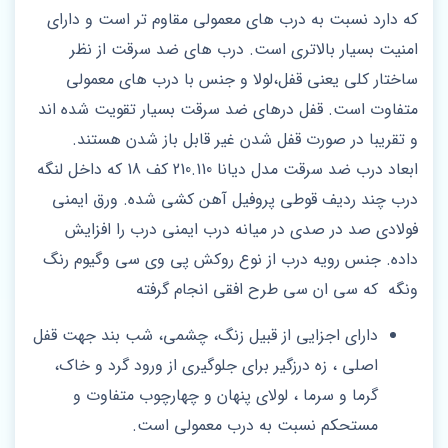
که دارد نسبت به درب های معمولی مقاوم تر است و دارای
امنیت بسیار بالاتری است. درب های ضد سرقت از نظر
ساختار کلی یعنی قفل،لولا و جنس با درب های معمولی
متفاوت است. قفل درهای ضد سرقت بسیار تقویت شده اند
و تقریبا در صورت قفل شدن غیر قابل باز شدن هستند.
ابعاد درب ضد سرقت مدل دیانا 210.110 کف 18 که داخل لنگه
درب چند ردیف قوطی پروفیل آهن کشی شده. ورق ایمنی
فولادی صد در صدی در میانه درب ایمنی درب را افزایش
داده. جنس رویه درب از نوع روکش پی وی سی وگیوم رنگ
ونگه که سی ان سی طرح افقی انجام گرفته
دارای اجزایی از قبیل زنگ، چشمی، شب بند جهت قفل
اصلی ، زه درزگیر برای جلوگیری از ورود گرد و خاک،
گرما و سرما ، لولای پنهان و چهارچوب متفاوت و
مستحکم نسبت به درب معمولی است.