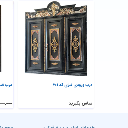
درب ورودی فلزی کد F01
درب ضد س
تماس بگیرید
28,000,000 
خدمات راسان درب + قوانین
محصولا