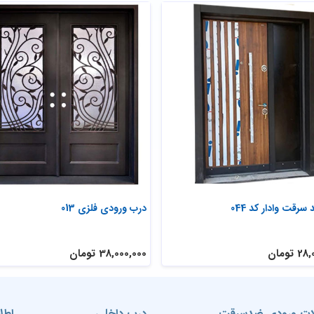
رقت وادار کد 044
درب ورودی فلزی 013
تومان
38,000,000 تومان
ت ورودی ضدسرقت
درب داخلی
اطل