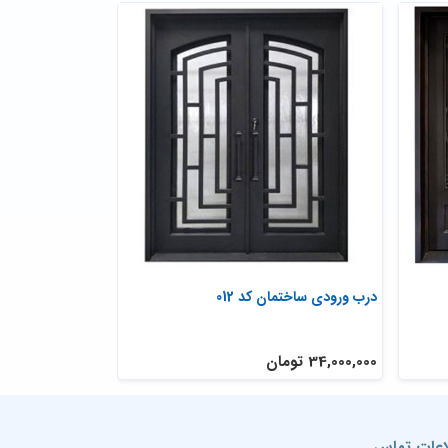
درب ورودی ساختمان کد 012
درب پارکینگ کد 011
34,000,000 تومان
55,000,000 تومان
اعات تماس