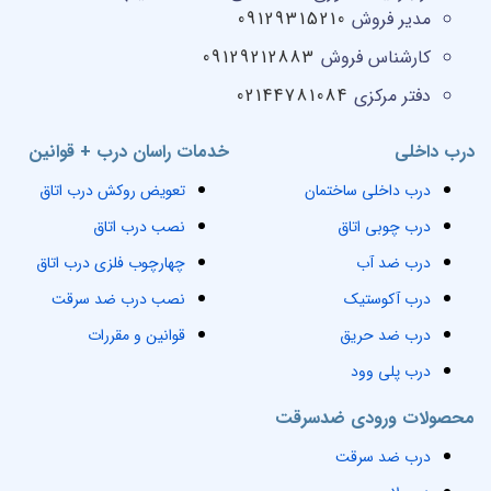
مدیر فروش
09129315210
کارشناس فروش
09129212883
دفتر مرکزی
02144781084
درب داخلی
خدمات راسان درب + قوانین
درب داخلی ساختمان
تعویض روکش درب اتاق
درب چوبی اتاق
نصب درب اتاق
درب ضد آب
چهارچوب فلزی درب اتاق
درب آکوستیک
نصب درب ضد سرقت
درب ضد حریق
قوانین و مقررات
درب پلی وود
محصولات ورودی ضدسرقت
درب ضد سرقت