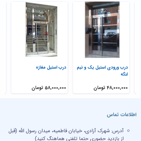
درب ورودی استیل یک و نیم
درب استیل مغازه
در
لنگه
است
48,000,000 تومان
58,000,000 تومان
تم
اطلاعات تماس
آدرس:
شهرک آزادی، خیابان فاطمیه، میدان رسول الله (قبل
از بازدید حضوری حتما تلفنی هماهنگ کنید)