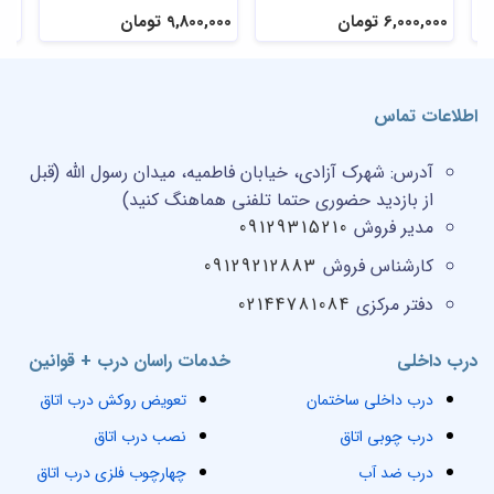
6,000,000 تومان
9,800,000 تومان
,000
اطلاعات تماس
آدرس:
شهرک آزادی، خیابان فاطمیه، میدان رسول الله (قبل
از بازدید حضوری حتما تلفنی هماهنگ کنید)
مدیر فروش
09129315210
کارشناس فروش
09129212883
دفتر مرکزی
02144781084
درب داخلی
خدمات راسان درب + قوانین
درب داخلی ساختمان
تعویض روکش درب اتاق
درب چوبی اتاق
نصب درب اتاق
درب ضد آب
چهارچوب فلزی درب اتاق