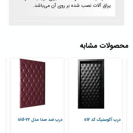
یراق آلات نصب شده بر روی آن می‌باشد.
محصولات مشابه
درب آکوستیک کد s12
درب ضد صدا مدل sid-22
درب
آک