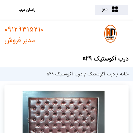
منو
راسان درب
09129315210
مدیر فروش
درب آکوستیک s29
خانه
درب آکوستیک
درب آکوستیک s29