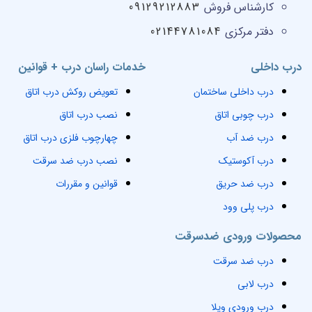
کارشناس فروش
09129212883
دفتر مرکزی
02144781084
درب داخلی
خدمات راسان درب + قوانین
درب داخلی ساختمان
تعویض روکش درب اتاق
درب چوبی اتاق
نصب درب اتاق
درب ضد آب
چهارچوب فلزی درب اتاق
درب آکوستیک
نصب درب ضد سرقت
درب ضد حریق
قوانین و مقررات
درب پلی وود
محصولات ورودی ضدسرقت
درب ضد سرقت
درب لابی
درب ورودی ویلا