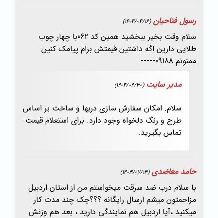
رسول فتاحیان
(1404/04/16)
سلام وقت بخیر ببخشید همین کد 062با چهار چوب
طلایی دارین اگه داشتین قیمتش برام پیامک کنین
ممنونم 09188-----
مدیر سایت
(1404/04/30)
سلام. امکان سفارش سازی دربها و ساخت بر اساس
طرح و رنگ دلخواه وجود دارد. برای استعلام قیمت
تماس بگیرید.
حامد معاضدی
(1403/07/13)
با سلام درب ضد سرقت میخواستم من از استان اردبیل
مزاحمتون میشم ارسال رایگانه ؟؟؟چک چند مدت کار
میکنید ،آیا اردبیل هم نمایندگی دارید ، بعد هم وزنش