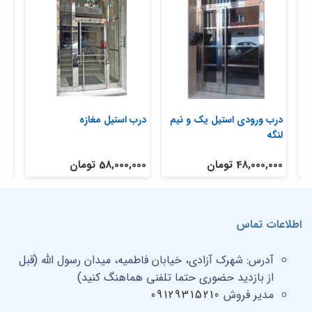
درب ورودی استیل یک و نیم
درب استیل مغازه
در
لنگه
است
48,000,000 تومان
58,000,000 تومان
تم
اطلاعات تماس
آدرس:
شهرک آزادی، خیابان فاطمیه، میدان رسول الله (قبل
از بازدید حضوری حتما تلفنی هماهنگ کنید)
مدیر فروش
09129315210