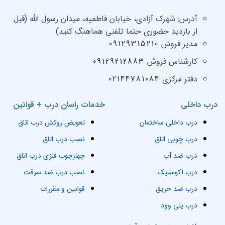
آدرس:
شهرک آزادی، خیابان فاطمیه، میدان رسول الله (قبل
از بازدید حضوری حتما تلفنی هماهنگ کنید)
مدیر فروش
09129315210
کارشناس فروش
09129212883
دفتر مرکزی
02144781084
درب داخلی
خدمات راسان درب + قوانین
درب داخلی ساختمان
تعویض روکش درب اتاق
درب چوبی اتاق
نصب درب اتاق
درب ضد آب
چهارچوب فلزی درب اتاق
درب آکوستیک
نصب درب ضد سرقت
درب ضد حریق
قوانین و مقررات
درب پلی وود