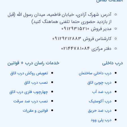
اطلاعات تماس
آدرس:
شهرک آزادی، خیابان فاطمیه، میدان رسول الله (قبل
از بازدید حضوری حتما تلفنی هماهنگ کنید)
مدیر فروش
09129315210
کارشناس فروش
09129212883
دفتر مرکزی
02144781084
درب داخلی
خدمات راسان درب + قوانین
درب داخلی ساختمان
تعویض روکش درب اتاق
درب چوبی اتاق
نصب درب اتاق
درب ضد آب
چهارچوب فلزی درب اتاق
درب آکوستیک
نصب درب ضد سرقت
درب ضد حریق
قوانین و مقررات
درب پلی وود