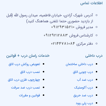
اطلاعات تماس
آدرس:
شهرک آزادی، خیابان فاطمیه، میدان رسول الله (قبل
از بازدید حضوری حتما تلفنی هماهنگ کنید)
مدیر فروش
09129315210
کارشناس فروش
09129212883
دفتر مرکزی
02144781084
درب داخلی
خدمات راسان درب + قوانین
درب داخلی ساختمان
تعویض روکش درب اتاق
درب چوبی اتاق
نصب درب اتاق
درب ضد آب
چهارچوب فلزی درب اتاق
درب آکوستیک
نصب درب ضد سرقت
درب ضد حریق
قوانین و مقررات
درب پلی وود