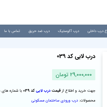
اع درب داخلی
درب آکوستیک
درب ضد حریق
تماس با ما
درب لابی کد 039
29,000,000 تومان
جهت خرید و اطلاع از
قیمت
درب لابی
کد 039
با شماره های 
محصولات:
درب ورودی ساختمان مسکونی