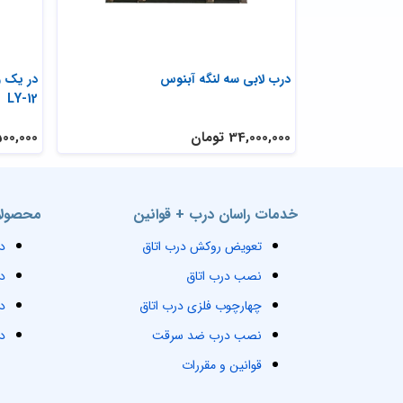
درب لابی سه لنگه آبنوس
در یک و
LY-12
34,000,000 تومان
18,500,000 
خدمات راسان درب + قوانین
محصولا
تعویض روکش درب اتاق
د
نصب درب اتاق
د
چهارچوب فلزی درب اتاق
د
نصب درب ضد سرقت
د
قوانین و مقررات