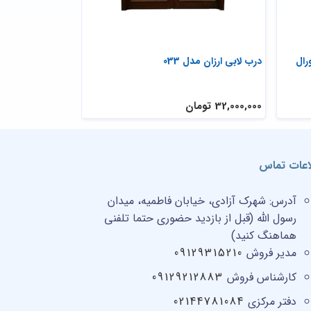
رال
درب لابی ارزان مدل 033
درب مدل سه لنگه
32,000,000 تومان
38,000,000 تومان
اعات تماس
آدرس:
شهرک آزادی، خیابان فاطمیه، میدان
رسول الله (قبل از بازدید حضوری حتما تلفنی
هماهنگ کنید)
مدیر فروش
09129315210
کارشناس فروش
09129212883
دفتر مرکزی
02144781084