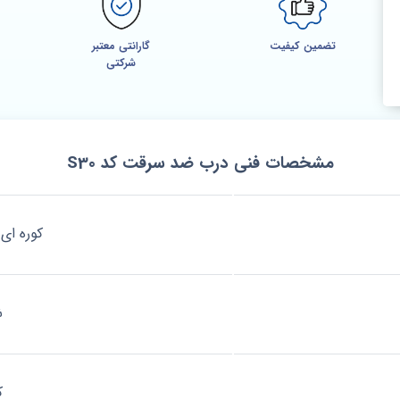
تضمین کیفیت
گارانتی معتبر
شرکتی
مشخصات فنی درب ضد سرقت کد S30
کوره ای 
ش
ک