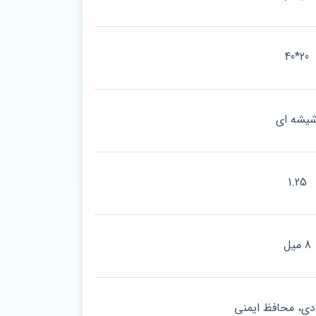
20*40
یشه ای
1.25
8 میل
ادی، محافظ ایمنی