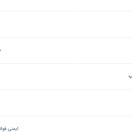
ش
ب
ایمنی فول