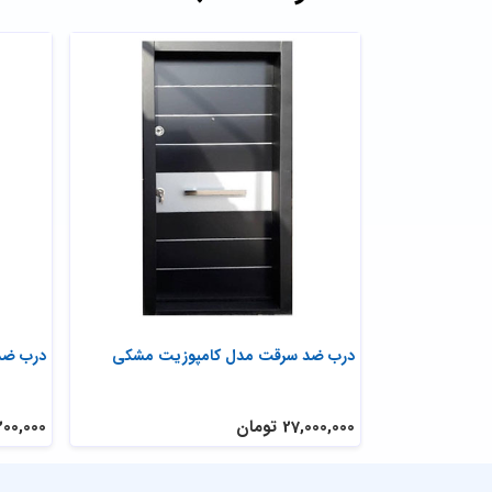
ه ای
درب ضد سرقت مدل کامپوزیت مشکی
درب ضد
27,000,000 تومان
27,200,000 