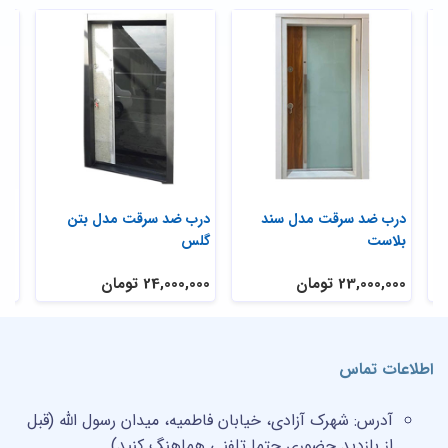
ی
درب ضد سرقت مدل سند
درب ضد سرقت مدل بتن
در
بلاست
گلس
تر
23,000,000 تومان
24,000,000 تومان
,000
اطلاعات تماس
آدرس:
شهرک آزادی، خیابان فاطمیه، میدان رسول الله (قبل
از بازدید حضوری حتما تلفنی هماهنگ کنید)