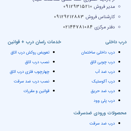
مدیر فروش
09129315210
کارشناس فروش
09129212883
دفتر مرکزی
02144781084
درب داخلی
خدمات راسان درب + قوانین
درب داخلی ساختمان
تعویض روکش درب اتاق
درب چوبی اتاق
نصب درب اتاق
درب ضد آب
چهارچوب فلزی درب اتاق
درب آکوستیک
نصب درب ضد سرقت
درب ضد حریق
قوانین و مقررات
درب پلی وود
محصولات ورودی ضدسرقت
درب ضد سرقت