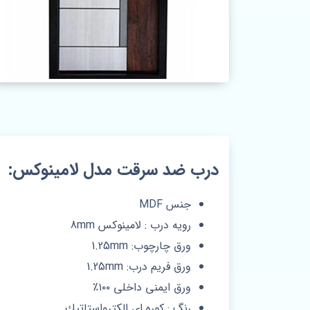
درب ضد سرقت مدل لامينوكس:
جنس MDF
رویه درب : لامینوکس 8mm
ورق چارچوب: 1.25mm
ورق فريم درب: 1.25mm
ورق ايمنى داخلى ١٠٠٪‏
رنگ : كوره اى الكترواستاتيك