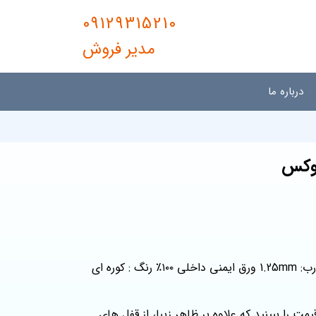
09129315210
مدیر فروش
درباره ما
نوكس
رویه درب : لامینوکس 8mm ورق چارچوب: 1.25mm ورق فريم درب: 1.25mm ورق ايمنى داخلى ١٠٠٪‏ رنگ : كوره اى
مت را ببینید که علاوه بر ظاهر زیبا، از قفل‌ های