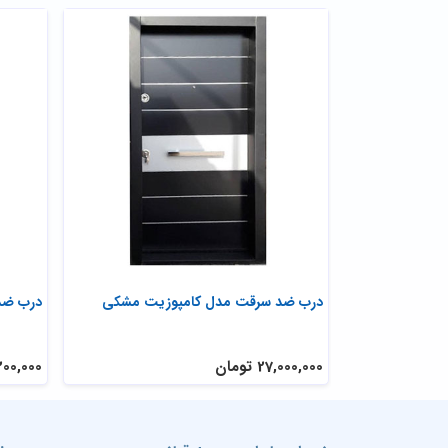
ه ای
درب ضد سرقت مدل کامپوزیت مشکی
درب ضد
27,000,000 تومان
27,200,000 