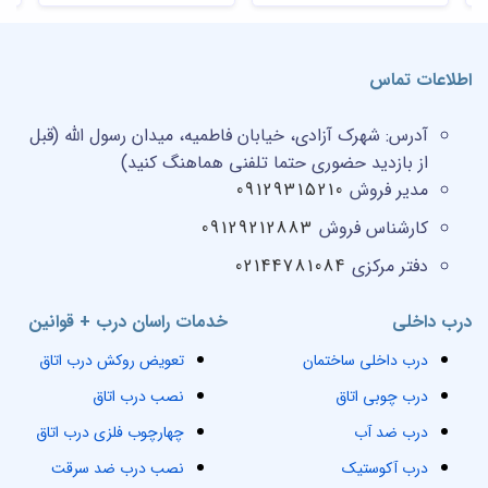
اطلاعات تماس
آدرس:
شهرک آزادی، خیابان فاطمیه، میدان رسول الله (قبل
از بازدید حضوری حتما تلفنی هماهنگ کنید)
مدیر فروش
09129315210
کارشناس فروش
09129212883
دفتر مرکزی
02144781084
درب داخلی
خدمات راسان درب + قوانین
درب داخلی ساختمان
تعویض روکش درب اتاق
درب چوبی اتاق
نصب درب اتاق
درب ضد آب
چهارچوب فلزی درب اتاق
درب آکوستیک
نصب درب ضد سرقت