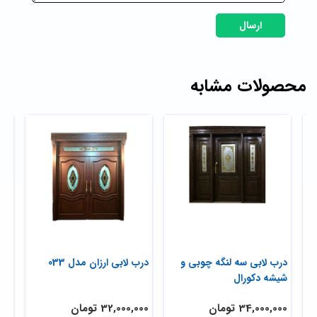
ارسال
محصولات مشابه
درب لابی سه لنگه چوبی و
درب لابی ارزان مدل 033
درب
شیشه دکورال
34,000,000 تومان
32,000,000 تومان
,000