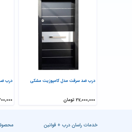
ه ای
درب ضد سرقت مدل کامپوزیت مشکی
درب ضد
27,000,000 تومان
27,200,000 
خدمات راسان درب + قوانین
محصولا