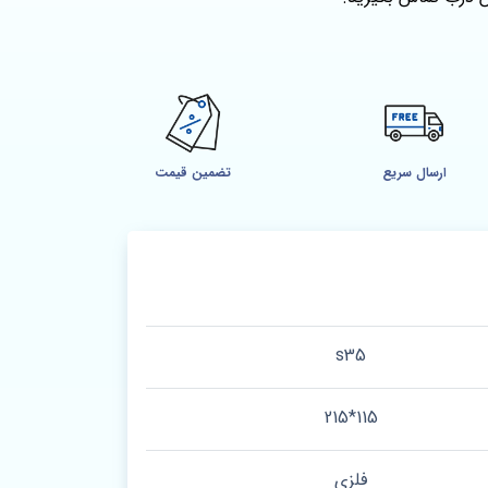
ارسال سریع
تضمین قیمت
s35
115*215
فلزی