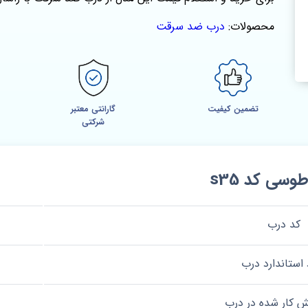
محصولات:
درب ضد سرقت
تضمین کیفیت
گارانتی معتبر
شرکتی
ی کد s35
کد درب
 استاندارد درب
ش کار شده در درب