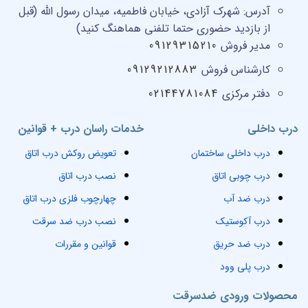
آدرس:
شهرک آزادی، خیابان فاطمیه، میدان رسول الله (قبل
از بازدید حضوری حتما تلفنی هماهنگ کنید)
مدیر فروش
09129315210
کارشناس فروش
09129212883
دفتر مرکزی
02144781084
درب داخلی
خدمات راسان درب + قوانین
درب داخلی ساختمان
تعویض روکش درب اتاق
درب چوبی اتاق
نصب درب اتاق
درب ضد آب
چهارچوب فلزی درب اتاق
درب آکوستیک
نصب درب ضد سرقت
درب ضد حریق
قوانین و مقررات
درب پلی وود
محصولات ورودی ضدسرقت