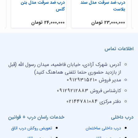
ی
درب ضد سرقت مدل سند
درب ضد سرقت مدل بتن
در
بلاست
گلس
تر
23,000,000 تومان
24,000,000 تومان
,000
اطلاعات تماس
آدرس:
شهرک آزادی، خیابان فاطمیه، میدان رسول الله (قبل
از بازدید حضوری حتما تلفنی هماهنگ کنید)
مدیر فروش
09129315210
کارشناس فروش
09129212883
دفتر مرکزی
02144781084
درب داخلی
خدمات راسان درب + قوانین
درب داخلی ساختمان
تعویض روکش درب اتاق