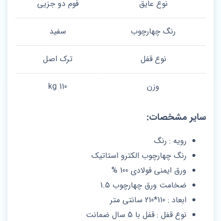
نوع عایق
فوم دو جزیی
رنگ چهارچوب
سفید
نوع قفل
ترک اصل
وزن
110 kg
سایر مشخصات:
رویه : رنگ
رنگ چهارچوب الکترو استاتیک
ورق ایمنی فولادی 100 %
ضخامت ورق چهارچوب 1.5
ابعاد : 110*210 سانتی متر
نوع قفل : قفل با 5 سال ضمانت