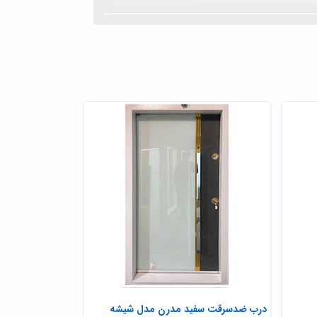
درب ضدسرقت سفید مدرن مدل شیشه
درب ضد سرقت فل