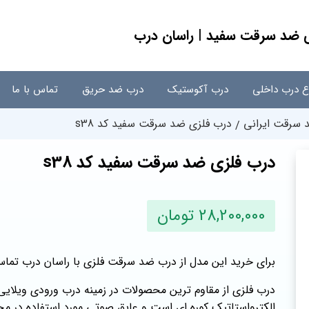
اع درب داخلی
درب آکوستیک
درب ضد حریق
تماس با ما
سرقت ایرانی
درب فلزی ضد سرقت سفید کد s38
درب فلزی ضد سرقت سفید کد s38
28,200,000 تومان
برای خرید این مدل از درب ضد سرقت فلزی با راسان درب تماس
درب فلزی از مقاوم ترین محصولات در زمینه درب ورودی ویلای
الکترواستاتیک کوره ای است و عایق صوتی مورد استفاده در م