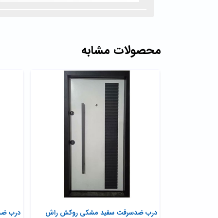
محصولات مشابه
ط کرکره
درب ضدسرقت سفید مشکی روکش راش
درب ضد