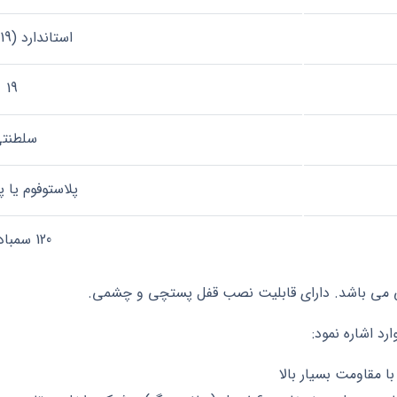
استاندارد (19*210*110)
19
سلطنت
پلاستوفوم یا
120 سمباده ای
انی می باشد. دارای قابلیت نصب قفل پستچی و چشمی.
د اشاره نمود:
ا مقاومت بسیار بالا