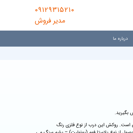
09129315210
مدیر فروش
درباره ما
 بگیرید.
ی است. روکش این درب از نوع فلزی رنگ
حصول از نوع پلاستا فوم (یونولیت) – پشم سنگ می