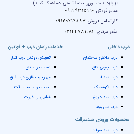
از بازدید حضوری حتما تلفنی هماهنگ کنید)
مدیر فروش
09129315210
کارشناس فروش
09129212883
دفتر مرکزی
02144781084
درب داخلی
خدمات راسان درب + قوانین
درب داخلی ساختمان
تعویض روکش درب اتاق
درب چوبی اتاق
نصب درب اتاق
درب ضد آب
چهارچوب فلزی درب اتاق
درب آکوستیک
نصب درب ضد سرقت
درب ضد حریق
قوانین و مقررات
درب پلی وود
محصولات ورودی ضدسرقت
درب ضد سرقت