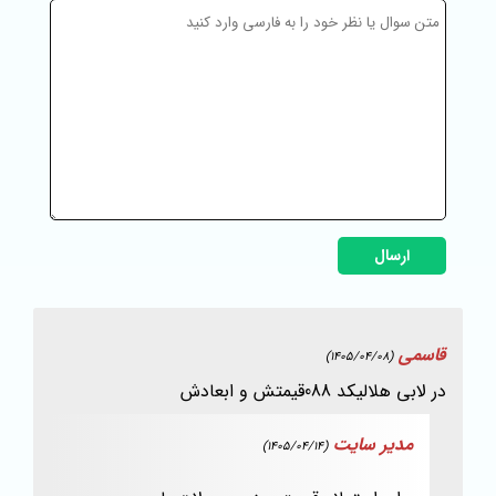
ارسال
قاسمی
(1405/04/08)
در لابی هلالیکد 088قیمتش و ابعادش
مدیر سایت
(1405/04/14)