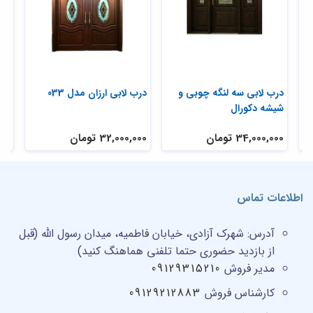
در یک و نیم لنگه چوبی ضد
درب لابی سه لنگه چوبی و
درب
سرقت لابی کد LY-12
شیشه دکورال
18,500,000 تومان
34,000,000 تومان
,000
اطلاعات تماس
آدرس:
شهرک آزادی، خیابان فاطمیه، میدان رسول الله (قبل
از بازدید حضوری حتما تلفنی هماهنگ کنید)
مدیر فروش
09129315210
کارشناس فروش
09129212883