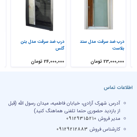
ی
درب ضد سرقت مدل سند
درب ضد سرقت مدل بتن
در
بلاست
گلس
تر
23,000,000 تومان
24,000,000 تومان
,000
اطلاعات تماس
آدرس:
شهرک آزادی، خیابان فاطمیه، میدان رسول الله (قبل
از بازدید حضوری حتما تلفنی هماهنگ کنید)
مدیر فروش
09129315210
کارشناس فروش
09129212883