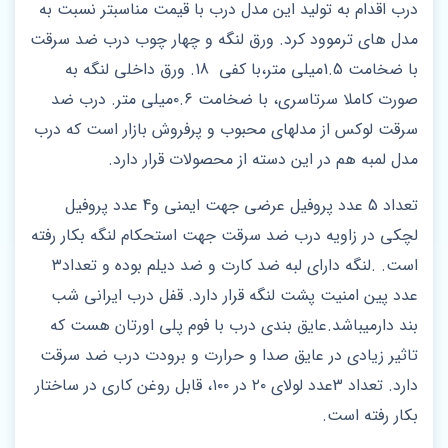
درب اقدام به تولید این مدل درب با قیمت مناسبتر نسبت به
مدل های ترموود کرد. ورق لنگه و چهار چوب درب ضد سرقت
با ضخامت 1.5میلی متر،با کفی 18. ورق داخلی لنگه به
صورت کاملا سرتاسری، با ضخامت ۰.۶میلی متر. درب ضد
سرقت لوکس از مدلهای محبوب و پرفروش بازار است که درب
مدل لمبه هم در این دسته از محصولات قرار دارد.
تعداد 5 عدد پروفیل عرضی جهت ایمنی و4 عدد پروفیل
لچکی در زاویه درب ضد سرقت جهت استحکام لنگه بکار رفته
است. .لنگه دارای لبه ضد کارت و ضد دیلم بوده و تعداد۳
عدد پین امنیت پشت لنگه قرار دارد‌. قفل درب ایرانی شب
بند دارمیباشد.عایق بندی درب با فوم پلی اورتان هست که
تاثیر زیادی در عایق صدا و حرارت و برودت درب ضد سرقت
دارد. تعداد 3عدد لولای ۲۰ در ۱۰۰، قابل روغن کاری در ساختار
بکار رفته است.