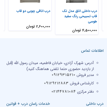
د
درب داخلی اتاق مدل تک
درب اتاقی چوبی دو قاب
درب
قاب تسبیحی رنگ سفید
55
طوسی
2,600,000 تومان
,000
4,500,000 تومان
اطلاعات تماس
آدرس:
شهرک آزادی، خیابان فاطمیه، میدان رسول الله (قبل
از بازدید حضوری حتما تلفنی هماهنگ کنید)
مدیر فروش
09129315210
کارشناس فروش
09129212883
دفتر مرکزی
02144781084
درب داخلی
خدمات راسان درب + قوانین