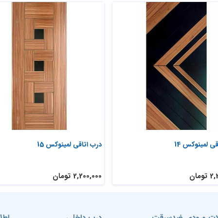
ی لمینوکس 14
درب اتاقی لمینوکس 15
ومان
2,200,000 تومان
ت ورودی ضدسرقت
درب داخلی
اطل