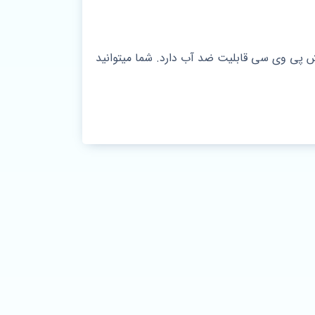
رب پی وی سی اتاقی کد r42 است. این درب به دلیل روکش پی وی سی قابلیت ضد آب دارد. شما میتوانید