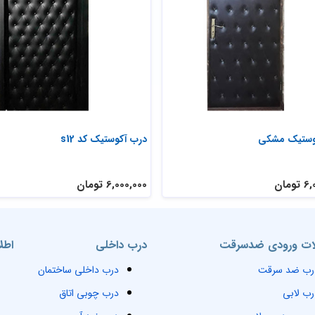
وستیک مشکی
درب آکوستیک کد s12
ومان
6,000,000 تومان
ت ورودی ضدسرقت
درب داخلی
اطل
رب ضد سرقت
درب داخلی ساختمان
رب لابی
درب چوبی اتاق