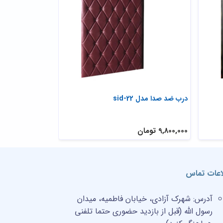
درب ضد صدا مدل sid-22
درب دولنگه عایق
9,800,000 تومان
21,000,000 تومان
اعات تماس
آدرس:
شهرک آزادی، خیابان فاطمیه، میدان
رسول الله (قبل از بازدید حضوری حتما تلفنی