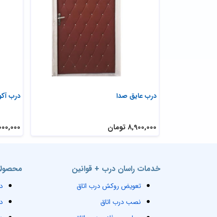
درب عایق صدا
درب آک
8,900,000 تومان
6,000,000 ت
خدمات راسان درب + قوانین
محصولا
تعویض روکش درب اتاق
د
نصب درب اتاق
د