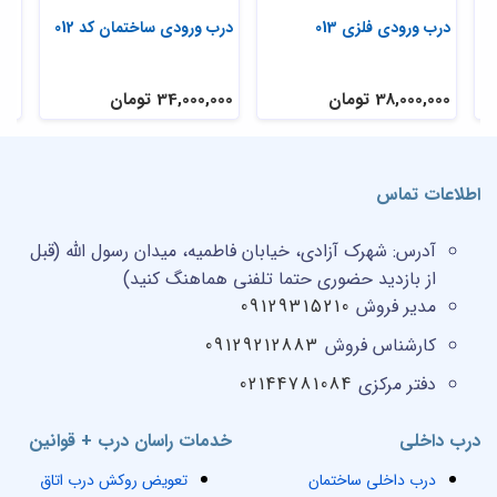
درب ورودی فلزی 013
درب ورودی ساختمان کد 012
درب
38,000,000 تومان
34,000,000 تومان
,000
اطلاعات تماس
آدرس:
شهرک آزادی، خیابان فاطمیه، میدان رسول الله (قبل
از بازدید حضوری حتما تلفنی هماهنگ کنید)
مدیر فروش
09129315210
کارشناس فروش
09129212883
دفتر مرکزی
02144781084
درب داخلی
خدمات راسان درب + قوانین
درب داخلی ساختمان
تعویض روکش درب اتاق