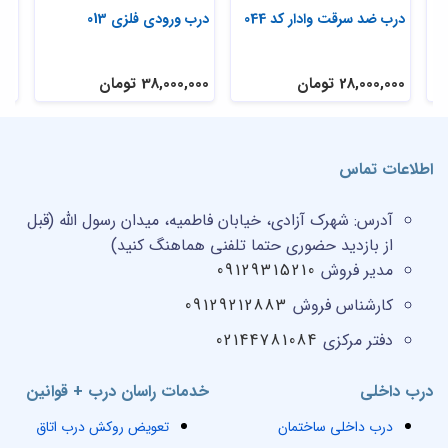
درب ضد سرقت وادار کد 044
درب ورودی فلزی 013
درب
28,000,000 تومان
38,000,000 تومان
,000
اطلاعات تماس
آدرس:
شهرک آزادی، خیابان فاطمیه، میدان رسول الله (قبل
از بازدید حضوری حتما تلفنی هماهنگ کنید)
مدیر فروش
09129315210
کارشناس فروش
09129212883
دفتر مرکزی
02144781084
درب داخلی
خدمات راسان درب + قوانین
درب داخلی ساختمان
تعویض روکش درب اتاق