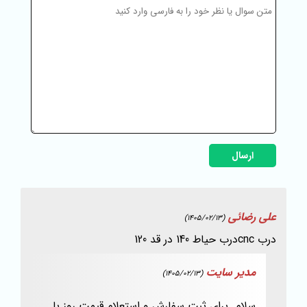
ارسال
علی رضائی
(1405/02/13)
درب cncدرب حیاط 140 در قد 120
مدیر سایت
(1405/02/13)
سلام. برای ثبت سفارش و استعلام قیمت روز با