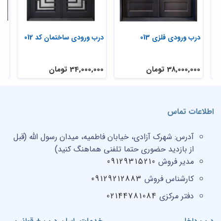
درب ورودی فلزی 013
درب ورودی ساختمان کد 012
درب
38,000,000 تومان
34,000,000 تومان
,000
اطلاعات تماس
آدرس:
شهرک آزادی، خیابان فاطمیه، میدان رسول الله (قبل
از بازدید حضوری حتما تلفنی هماهنگ کنید)
مدیر فروش
09129315210
کارشناس فروش
09129212883
دفتر مرکزی
02144781084