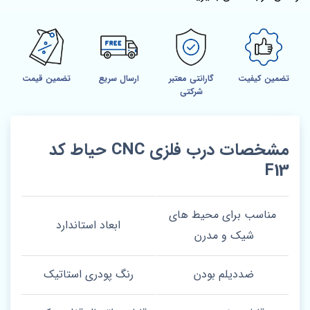
تضمین کیفیت
گارانتی معتبر
ارسال سریع
تضمین قیمت
شرکتی
مشخصات درب فلزی CNC حیاط کد
F13
مناسب برای محیط های
ابعاد استاندارد
شیک و مدرن
ضددیلم بودن
رنگ پودری استاتیک