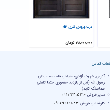
درب ورودی فلزی 013
درب ورودی ساختمان
38,000,000 تومان
34,000,000 تومان
اعات تماس
آدرس:
شهرک آزادی، خیابان فاطمیه، میدان
رسول الله (قبل از بازدید حضوری حتما تلفنی
هماهنگ کنید)
مدیر فروش
09129315210
کارشناس فروش
09129212883