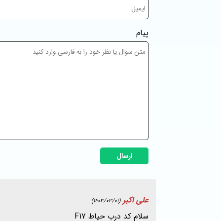
پیام
ارسال
علی اکبر
(1403/03/01)
سلام کد درب حیاط F17