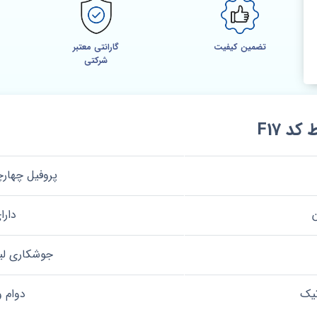
تضمین کیفیت
گارانتی معتبر
شرکتی
 F17
پروفیل چهارچوب 80*80 
ن
دار
جوشکاری لیزر
تیک
دوام و