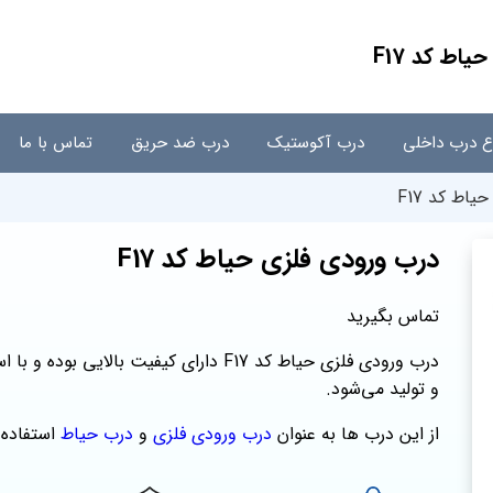
اط کد F17
اع درب داخلی
درب آکوستیک
درب ضد حریق
تماس با ما
اط کد F17
درب ورودی فلزی حیاط کد F17
تماس بگیرید
درب ورودی فلزی حیاط کد F17 دارای کیفیت 
و تولید می‌شود.
از این درب ها به عنوان
درب ورودی فلزی
و
درب حیاط
استفاده 