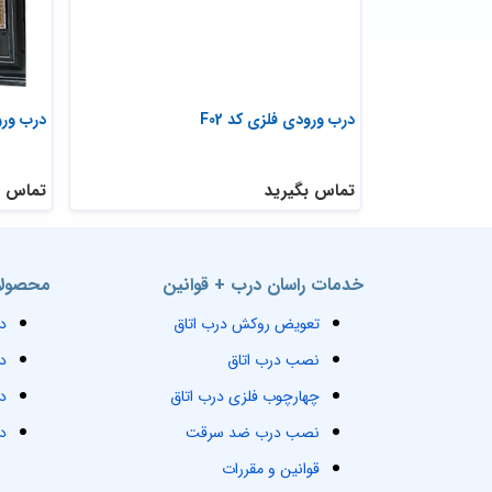
درب ورودی فلزی کد F02
درب ورود
تماس بگیرید
تماس ب
خدمات راسان درب + قوانین
محصولا
تعویض روکش درب اتاق
د
نصب درب اتاق
د
چهارچوب فلزی درب اتاق
د
نصب درب ضد سرقت
د
قوانین و مقررات