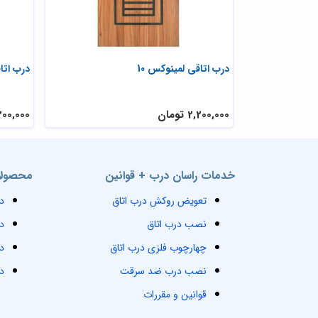
کش pvc
درب اتاقی لمینوکس 10
درب اتاق
2,200,000 تومان
2,200,000 ت
خدمات راسان درب + قوانین
محصولا
تعویض روکش درب اتاق
د
نصب درب اتاق
د
چهارچوب فلزی درب اتاق
د
نصب درب ضد سرقت
د
قوانین و مقررات