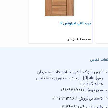
درب اتاقی لمینوکس 16
مدل درب اتاق لم
2,200,000 تومان
2,200,000 تومان
اعات تماس
آدرس:
شهرک آزادی، خیابان فاطمیه، میدان
رسول الله (قبل از بازدید حضوری حتما تلفنی
هماهنگ کنید)
مدیر فروش
09129315210
کارشناس فروش
09129212883
دفتر مرکزی
02144781084