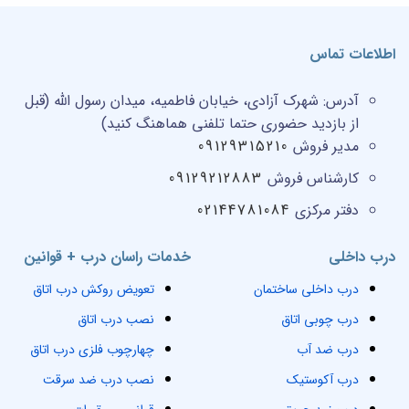
اطلاعات تماس
آدرس:
شهرک آزادی، خیابان فاطمیه، میدان رسول الله (قبل
از بازدید حضوری حتما تلفنی هماهنگ کنید)
مدیر فروش
09129315210
کارشناس فروش
09129212883
دفتر مرکزی
02144781084
درب داخلی
خدمات راسان درب + قوانین
درب داخلی ساختمان
تعویض روکش درب اتاق
درب چوبی اتاق
نصب درب اتاق
درب ضد آب
چهارچوب فلزی درب اتاق
درب آکوستیک
نصب درب ضد سرقت