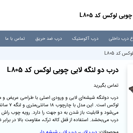
وبی لوکس کد L805
اع درب داخلی
درب آکوستیک
درب ضد حریق
تماس با ما
س کد L805
درب دو لنگه لابی چوبی لوکس کد L805
تماس بگیرید
درب دولنگه شیشه‌ای لابی و ورودی اصلی با طراحی عریض و م
لوکس است. 
می‌شود و قابلیت باز شدن به دو جهت را دارد. رویه چوب راش همرا
درب می‌بخشد. استفاده از قفل کاله ترک، مقاومت بالا در برابر 
محصولات:
درب لابی
،
درب لابی شیشه دار