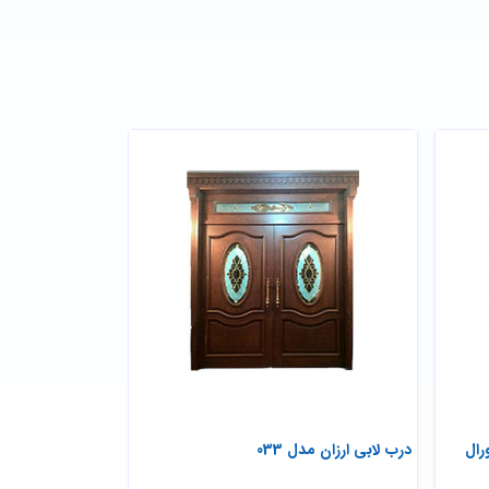
رال
درب لابی ارزان مدل 033
درب مدل سه لنگه