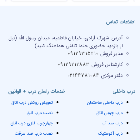
اطلاعات تماس
آدرس:
شهرک آزادی، خیابان فاطمیه، میدان رسول الله (قبل
از بازدید حضوری حتما تلفنی هماهنگ کنید)
مدیر فروش
09129315210
کارشناس فروش
09129212883
دفتر مرکزی
02144781084
درب داخلی
خدمات راسان درب + قوانین
درب داخلی ساختمان
تعویض روکش درب اتاق
درب چوبی اتاق
نصب درب اتاق
درب ضد آب
چهارچوب فلزی درب اتاق
درب آکوستیک
نصب درب ضد سرقت