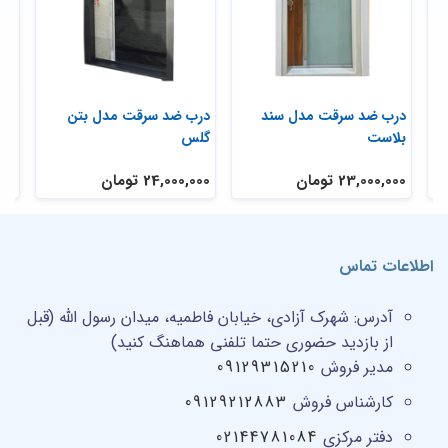
ی
درب ضد سرقت مدل سند
درب ضد سرقت مدل بتن
در
بلاست
گلس
تر
23,000,000 تومان
24,000,000 تومان
,000
اطلاعات تماس
آدرس:
شهرک آزادی، خیابان فاطمیه، میدان رسول الله (قبل
از بازدید حضوری حتما تلفنی هماهنگ کنید)
مدیر فروش
09129315210
کارشناس فروش
09129212883
دفتر مرکزی
02144781084