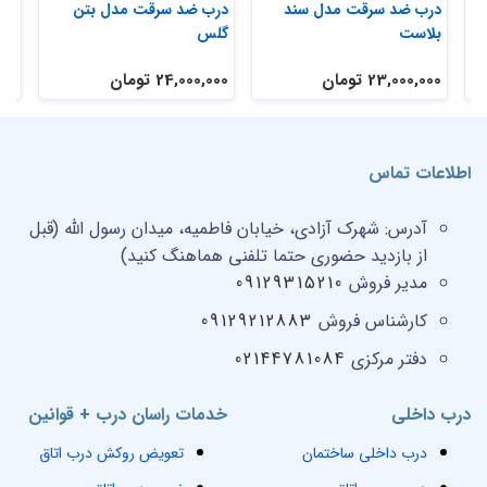
ی
درب ضد سرقت مدل سند
درب ضد سرقت مدل بتن
در
بلاست
گلس
تر
23,000,000 تومان
24,000,000 تومان
,000
اطلاعات تماس
آدرس:
شهرک آزادی، خیابان فاطمیه، میدان رسول الله (قبل
از بازدید حضوری حتما تلفنی هماهنگ کنید)
مدیر فروش
09129315210
کارشناس فروش
09129212883
دفتر مرکزی
02144781084
درب داخلی
خدمات راسان درب + قوانین
درب داخلی ساختمان
تعویض روکش درب اتاق