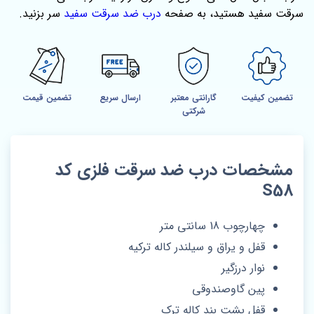
سرقت سفید هستید، به صفحه
درب ضد سرقت سفید
سر بزنید.
تضمین کیفیت
گارانتی معتبر
ارسال سریع
تضمین قیمت
شرکتی
مشخصات درب ضد سرقت فلزی کد
S58
چهارچوب 18 سانتی متر
قفل و یراق و سیلندر کاله ترکیه
نوار درزگیر
پین گاوصندوقی
قفل پشت بند کاله ترک