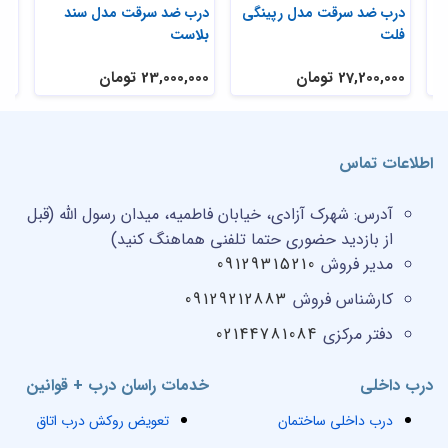
درب ضد سرقت مدل رپینگی
درب ضد سرقت مدل سند
در
فلت
بلاست
گل
27,200,000 تومان
23,000,000 تومان
,000
اطلاعات تماس
آدرس:
شهرک آزادی، خیابان فاطمیه، میدان رسول الله (قبل
از بازدید حضوری حتما تلفنی هماهنگ کنید)
مدیر فروش
09129315210
کارشناس فروش
09129212883
دفتر مرکزی
02144781084
درب داخلی
خدمات راسان درب + قوانین
درب داخلی ساختمان
تعویض روکش درب اتاق