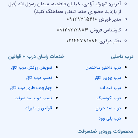
آدرس:
شهرک آزادی، خیابان فاطمیه، میدان رسول الله (قبل
از بازدید حضوری حتما تلفنی هماهنگ کنید)
مدیر فروش
09129315210
کارشناس فروش
09129212883
دفتر مرکزی
02144781084
درب داخلی
خدمات راسان درب + قوانین
درب داخلی ساختمان
تعویض روکش درب اتاق
درب چوبی اتاق
نصب درب اتاق
درب ضد آب
چهارچوب فلزی درب اتاق
درب آکوستیک
نصب درب ضد سرقت
درب ضد حریق
قوانین و مقررات
درب پلی وود
محصولات ورودی ضدسرقت