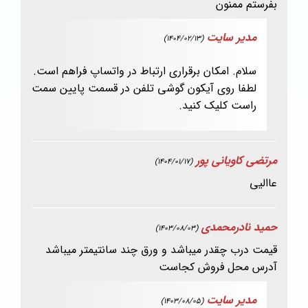
بفرستم ممنون
مدیر سایت
(1404/02/13)
سلام. امکان برقراری ارتباط در واتساپ فراهم است.
لطفا روی آیکون گوشی تلفن در قسمت پایین سمت
راست کلیک کنید.
مرتضی کاویانی پور
(1404/01/17)
عاالیی
حمید نادرمحمدی
(1403/08/03)
قیمت درب چقدر میباشد و ورق چند سانتیمتر میباشد
آدرس محل فروش کجاست
مدیر سایت
(1403/08/05)