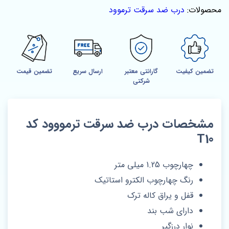
محصولات:
درب ضد سرقت ترموود
تضمین کیفیت
گارانتی معتبر
ارسال سریع
تضمین قیمت
شرکتی
مشخصات درب ضد سرقت ترمووود کد
T10
چهارچوب 1.25 میلی متر
رنگ چهارچوب الکترو استاتیک
قفل و یراق کاله ترک
دارای شب بند
نوار درزگیر