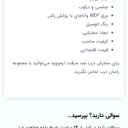
چشمی و درکوب
ورق MDF واناچای با روکش راش
رنگ اتومبیل
ابعاد سفارشی
کیفیت مناسب
قیمت اقتصادی
برای سفارش درب ضد سرقت ترمووود می‌توانید با مجموعه
راسان درب تماس بگیرید.
سوالی دارید؟ بپرسید...
سوالات شما در کمتر از 24 ساعت پاسخ داده خواهند شد