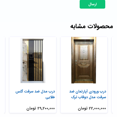
ارسال
محصولات مشابه
درب ورودی آپارتمان ضد
درب مدل ضد سرقت گلس
در
سرقت مدل دوقاب ترک
طلایی
فنل
22,000,000 تومان
29,200,000 تومان
,000