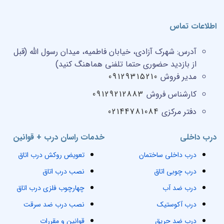
اطلاعات تماس
آدرس:
شهرک آزادی، خیابان فاطمیه، میدان رسول الله (قبل
از بازدید حضوری حتما تلفنی هماهنگ کنید)
مدیر فروش
09129315210
کارشناس فروش
09129212883
دفتر مرکزی
02144781084
درب داخلی
خدمات راسان درب + قوانین
درب داخلی ساختمان
تعویض روکش درب اتاق
درب چوبی اتاق
نصب درب اتاق
درب ضد آب
چهارچوب فلزی درب اتاق
درب آکوستیک
نصب درب ضد سرقت
درب ضد حریق
قوانین و مقررات