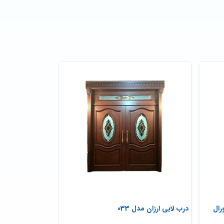
رال
درب لابی ارزان مدل 033
درب مدل سه لنگه