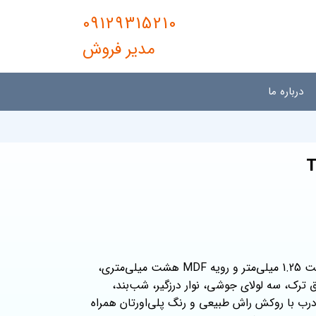
09129315210
مدیر فروش
درباره ما
درب ورودی دولنگه با چهارچوب و استراکچر مستحکم به ضخامت 1.25 میلی‌متر و رویه MDF هشت میلی‌متری،
اق ترک، سه لولای جوشی، نوار درزگیر، شب‌بند،
درب با روکش راش طبیعی و رنگ پلی‌اورتان همراه