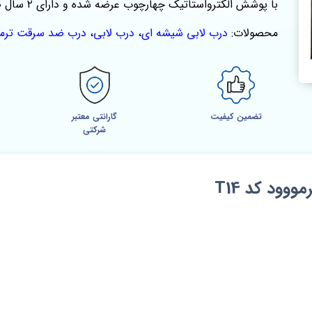
با پوشش الکترواستاتیک چهارچوب عرضه شده و دارای ۲ سال ضمانت می‌باشد.
محصولات:
درب لابی شیشه ای
،
درب لابی
،
درب ضد سرقت ترمو
تضمین کیفیت
گارانتی معتبر
شرکتی
ود کد T14