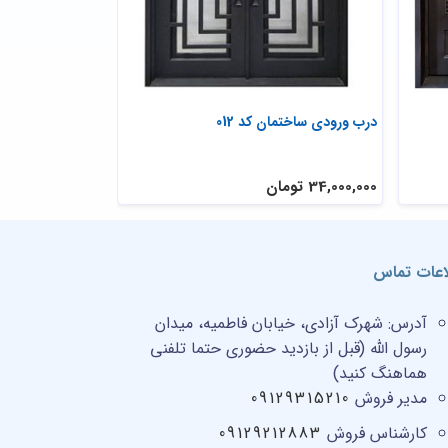
درب ورودی ساختمان کد 012
درب پارکینگ کد 011
34,000,000 تومان
55,000,000 تومان
اعات تماس
آدرس:
شهرک آزادی، خیابان فاطمیه، میدان
رسول الله (قبل از بازدید حضوری حتما تلفنی
هماهنگ کنید)
مدیر فروش
09129315210
کارشناس فروش
09129212883