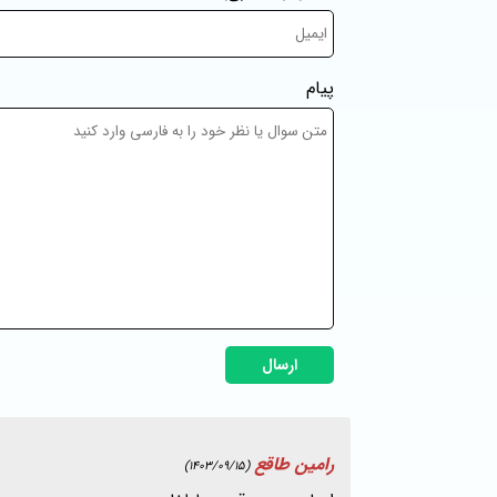
پیام
ارسال
رامین طاقع
(1403/09/15)