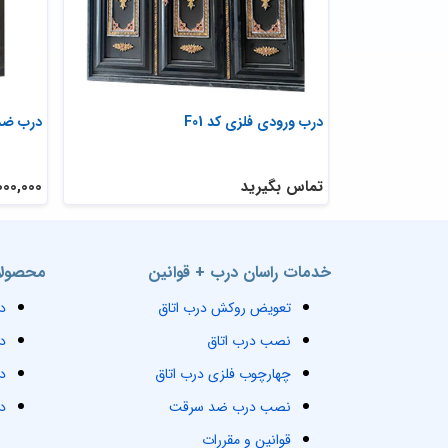
درب ورودی فلزی کد F01
درب ضد س
تماس بگیرید
28,000,000 
خدمات راسان درب + قوانین
محصولا
تعویض روکش درب اتاق
د
نصب درب اتاق
د
چهارچوب فلزی درب اتاق
د
نصب درب ضد سرقت
د
قوانین و مقررات