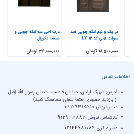
درب لابی سه لنگه آبنوس
در یک و نیم لنگه چوبی ضد
در
سرقت لابی کد LY-12
شی
34,000,000 تومان
18,500,000 تومان
,000
اطلاعات تماس
آدرس:
شهرک آزادی، خیابان فاطمیه، میدان رسول الله (قبل
از بازدید حضوری حتما تلفنی هماهنگ کنید)
مدیر فروش
09129315210
کارشناس فروش
09129212883
دفتر مرکزی
02144781084