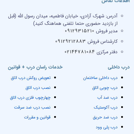
اطلاعات تماس
آدرس:
شهرک آزادی، خیابان فاطمیه، میدان رسول الله (قبل
از بازدید حضوری حتما تلفنی هماهنگ کنید)
مدیر فروش
09129315210
کارشناس فروش
09129212883
دفتر مرکزی
02144781084
درب داخلی
خدمات راسان درب + قوانین
درب داخلی ساختمان
تعویض روکش درب اتاق
درب چوبی اتاق
نصب درب اتاق
درب ضد آب
چهارچوب فلزی درب اتاق
درب آکوستیک
نصب درب ضد سرقت
درب ضد حریق
قوانین و مقررات
درب پلی وود