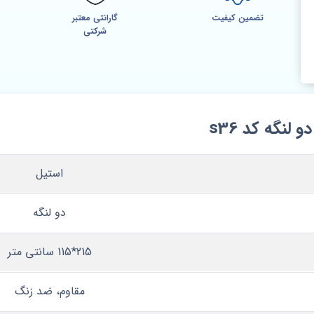
تضمین کیفیت
گارانتی معتبر
شرکتی
نگه کد s36
استیل
دو لنگه
215*115 سانتی متر
مقاوم، ضد زنگ