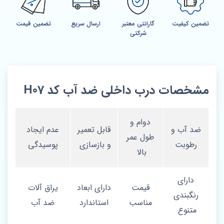
تضمین کیفیت
گارانتی معتبر
ارسال سریع
تضمین قیمت
شرکتی
مشخصات درب داخلی ضد آب کد H07
دوام و
ضد آب و
قابل تعمیر
عدم ایجاد
طول عمر
رطوبت
و بازسازی
پوسیدگی
بالا
دارای
قیمت
دارای ابعاد
یراق آلات
رنگبندی
مناسب
استاندارد
ضد آب
متنوع