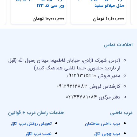
مدل میلانو سفید
وی سی کد r23
10,100,000 تومان
10,000,000 تومان
,000
اطلاعات تماس
آدرس:
شهرک آزادی، خیابان فاطمیه، میدان رسول الله (قبل
از بازدید حضوری حتما تلفنی هماهنگ کنید)
مدیر فروش
09129315210
کارشناس فروش
09129212883
دفتر مرکزی
02144781084
درب داخلی
خدمات راسان درب + قوانین
درب داخلی ساختمان
تعویض روکش درب اتاق
درب چوبی اتاق
نصب درب اتاق