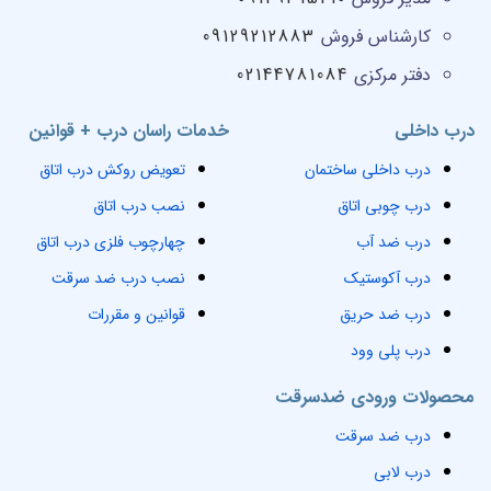
کارشناس فروش
09129212883
دفتر مرکزی
02144781084
درب داخلی
خدمات راسان درب + قوانین
درب داخلی ساختمان
تعویض روکش درب اتاق
درب چوبی اتاق
نصب درب اتاق
درب ضد آب
چهارچوب فلزی درب اتاق
درب آکوستیک
نصب درب ضد سرقت
درب ضد حریق
قوانین و مقررات
درب پلی وود
محصولات ورودی ضدسرقت
درب ضد سرقت
درب لابی