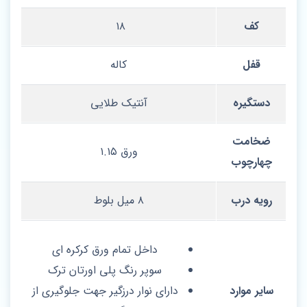
کف
۱۸
قفل
کاله
دستگیره
آنتیک طلایی
ضخامت
ورق ۱.۱۵
چهارچوب
رویه درب
۸ میل بلوط
داخل تمام ورق کرکره ای
سوپر رنگ پلی اورتان ترک
سایر موارد
دارای نوار درزگیر جهت جلوگیری از