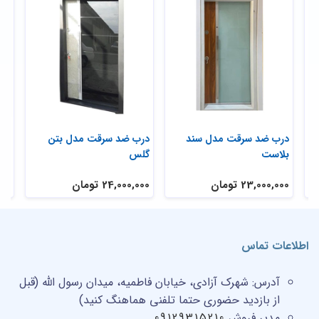
ی
درب ضد سرقت مدل سند
درب ضد سرقت مدل بتن
در
بلاست
گلس
تر
23,000,000 تومان
24,000,000 تومان
,000
اطلاعات تماس
آدرس:
شهرک آزادی، خیابان فاطمیه، میدان رسول الله (قبل
از بازدید حضوری حتما تلفنی هماهنگ کنید)
مدیر فروش
09129315210