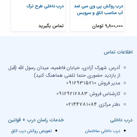
درب روکش پی وی سی ضد
درب داخلی طرح ترک
آب مناسب اتاق و سرویس
9,800,000 تومان
تماس بگیرید
اطلاعات تماس
آدرس:
شهرک آزادی، خیابان فاطمیه، میدان رسول الله (قبل
از بازدید حضوری حتما تلفنی هماهنگ کنید)
مدیر فروش
09129315210
کارشناس فروش
09129212883
دفتر مرکزی
02144781084
درب داخلی
خدمات راسان درب + قوانین
درب داخلی ساختمان
تعویض روکش درب اتاق