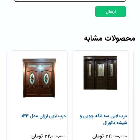
ارسال
محصولات مشابه
درب لابی سه لنگه چوبی و
درب لابی ارزان مدل 033
درب
شیشه دکورال
34,000,000 تومان
32,000,000 تومان
,000