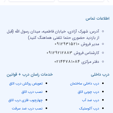
اطلاعات تماس
آدرس:
شهرک آزادی، خیابان فاطمیه، میدان رسول الله (قبل
از بازدید حضوری حتما تلفنی هماهنگ کنید)
مدیر فروش
09129315210
کارشناس فروش
09129212883
دفتر مرکزی
02144781084
درب داخلی
خدمات راسان درب + قوانین
درب داخلی ساختمان
تعویض روکش درب اتاق
درب چوبی اتاق
نصب درب اتاق
درب ضد آب
چهارچوب فلزی درب اتاق
درب آکوستیک
نصب درب ضد سرقت