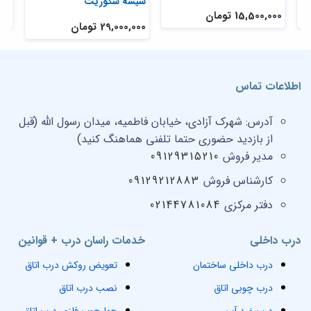
شیشه سکوریت
15,500,000 تومان
,000
29,000,000 تومان
اطلاعات تماس
آدرس:
شهرک آزادی، خیابان فاطمیه، میدان رسول الله (قبل
از بازدید حضوری حتما تلفنی هماهنگ کنید)
مدیر فروش
09129315210
کارشناس فروش
09129212883
دفتر مرکزی
02144781084
درب داخلی
خدمات راسان درب + قوانین
درب داخلی ساختمان
تعویض روکش درب اتاق
درب چوبی اتاق
نصب درب اتاق