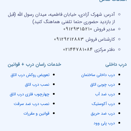
آدرس:
شهرک آزادی، خیابان فاطمیه، میدان رسول الله (قبل
از بازدید حضوری حتما تلفنی هماهنگ کنید)
مدیر فروش
09129315210
کارشناس فروش
09129212883
دفتر مرکزی
02144781084
درب داخلی
خدمات راسان درب + قوانین
درب داخلی ساختمان
تعویض روکش درب اتاق
درب چوبی اتاق
نصب درب اتاق
درب ضد آب
چهارچوب فلزی درب اتاق
درب آکوستیک
نصب درب ضد سرقت
درب ضد حریق
قوانین و مقررات
درب پلی وود